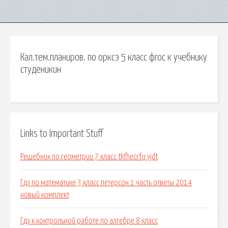
Кал.тем.планиров. по орксэ 5 класс фгос к учебнику
студеникин
Links to Important Stuff
Решебник по геометрии 7 класс tkfhecrfq vjdt
Гдз по математике 3 класс петерсон 1 часть ответы 2014
новый комплект
Гдз к контрольной работе по алгебре 8 класс