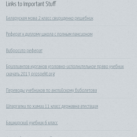
Links to Important Stuff
Беларуская мова 2 класс свириденко решебник
Реферат к диплому школа с полным пансионом
Вибросито реферат
Бриллиантов курганов уголовно-исполнительное право учебник
скачать 2013 prospekt.org
Переводы учебников по английскому биболетова
Шпаргалки по химии 11 класс державна атестация
Башкирский учебник 6 класс