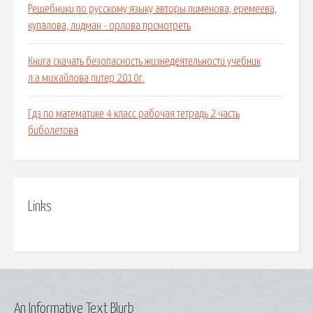
Решебники по русскому языку авторы пименова, еремеева,
купалова, лидман - орлова прсмотреть
Книга скачать безопасность жизнедеятельности учебник
л.а.михайлова питер 2010г.
Гдз по математике 4 класс рабочая тетрадь 2 часть
биболетова
Links
An Informative Text Blurb