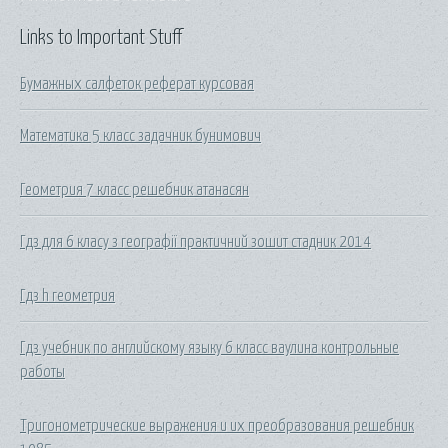
Links to Important Stuff
Бумажных салфеток реферат курсовая
Математика 5 класс задачник бунимович
Геометрия 7 класс решебник атанасян
Гдз для 6 класу з географії практичний зошит стадник 2014
Гдз h геометрия
Гдз учебник по английскому языку 6 класс ваулина контрольные
работы
Тригонометрические выражения и их преобразования решебник