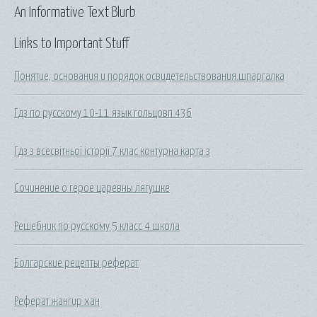
An Informative Text Blurb
Links to Important Stuff
Понятие, основания и порядок освидетельствования.шпаргалка
Гдз по русскому 10-11 язык гольцовп 436
Гдз з всесвітньої історії 7 клас контурна карта з
Сочинение о герое царевны лягушке
Решебник по русскому 5 класс 4 школа
Болгарские рецепты реферат
Реферат жангир хан