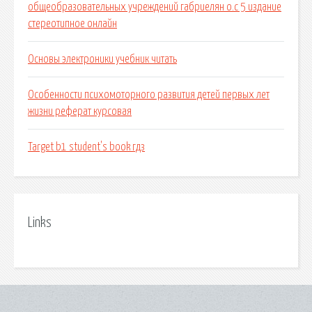
общеобразовательных учреждений габриелян о.с 5 издание
стереотипное онлайн
Основы электроники учебник читать
Особенности психомоторного развития детей первых лет
жизни реферат курсовая
Target b1 student's book гдз
Links