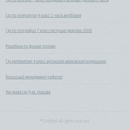
Гдз по литературе 9 класс 1 часть вербовая
Гдз по географии 7 класс пестушко уварова 2006
Решебник по физике орлова
Гдз математике 4 класс аргинская ивановская кормишина
Кризисный менеджмент реферат
Укр.мова гдз 9 кл. глазова
© Untitled. All rights reserved.