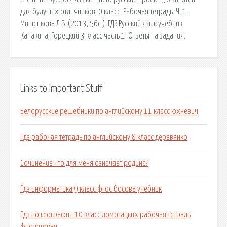
для будущих отличников. 0 класс. Рабочая тетрадь. Ч. 1.
Мищенкова Л.В. (2013, 56с.). ГДЗ Русский язык учебник
Канакина, Горецкий 3 класс часть 1. Ответы на задания.
Links to Important Stuff
Белорусские решебники по английскому 11 класс юхневич
Гдз рабочая тетрадь по английскому 8 класс деревянко
Сочинение что для меня означает родина?
Гдз информатика 9 класс фгос босова учебник
Гдз по географии 10 класс домогацких рабочая тетрадь