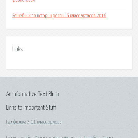
фиолетовая
Решебник по истории россии 6 класс артасов 2016
Links
An Informative Text Blurb
Links to Important Stuff
Гдз физика 7-11 класс орлова
Гдз по алгебре 7 класс мордкович зеленый учебник 2 часть