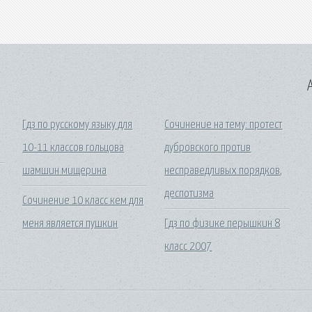
A
Гдз по русскому языку для
Сочинение на тему: протест
10-11 классов гольцова
дубровского против
шамшин мищерина
несправедливых порядков,
деспотизма
Сочинение 10 класс кем для
меня является пушкин
Гдз по физике перышкин 8
класс 2007