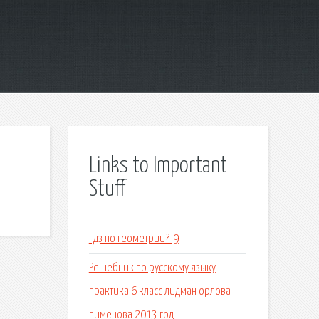
Links to Important
Stuff
Гдз по геометрии?-9
Решебник по русскому языку
практика 6 класс лидман орлова
пименова 2013 год