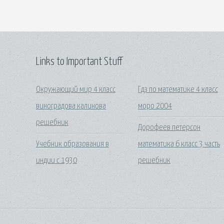
Links to Important Stuff
Окружающий мир 4 класс
Гдз по математике 4 класс
виноградова калинова
моро 2004
решебник
Дорофеев петерсон
Учебник образования в
математика 6 класс 3 часть
индии с 1930
решебник