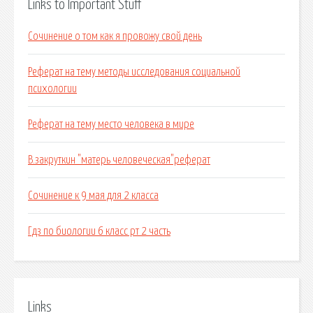
Links to Important Stuff
Сочинение о том как я провожу свой день
Реферат на тему методы исследования социальной
психологии
Реферат на тему место человека в мире
В.закруткин "матерь человеческая"реферат
Сочинение к 9 мая для 2 класса
Гдз по биологии 6 класс рт 2 часть
Links