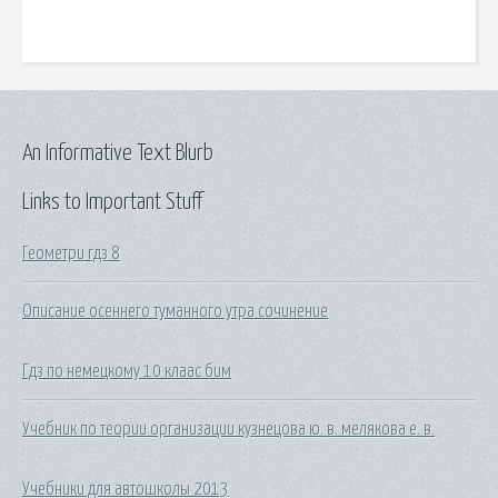
An Informative Text Blurb
Links to Important Stuff
Геометри гдз 8
Описание осеннего туманного утра сочинение
Гдз по немецкому 10 клаас бим
Учебник по теории организации кузнецова ю. в. мелякова е. в.
Учебники для автошколы 2013