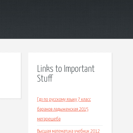
Links to Important
Stuff
Гдз по русскому языку 7 класс
баранов ладыженская 2015
мегарешеба
Высшая математика учебник 2012