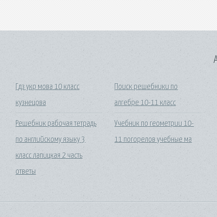
A
Гдз укр мова 10 класс
Поиск решебники по
кузнецова
алгебре 10-11 класс
Решебник рабочая тетрадь
Учебник по геометрии 10-
по английскому языку 3
11 погорелов учебные ма
класс лапицкая 2 часть
ответы