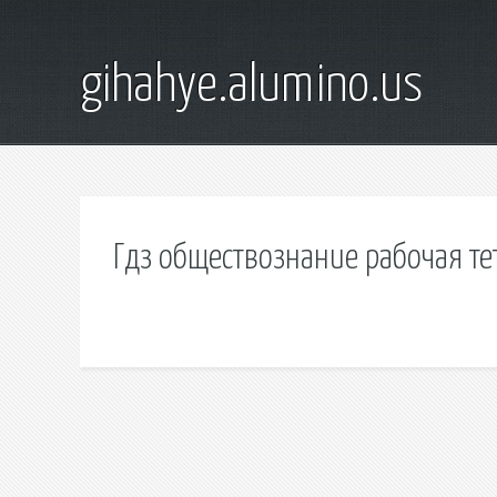
gihahye.alumino.us
Гдз обществознание рабочая тет