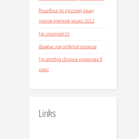
Решебник по русскому языку
греков крючков чешко 2012
Гдз спортлайт10
Шынғыс хан реферат казакша
Гдз алгебра сборник кузнецова 8
класс
Links