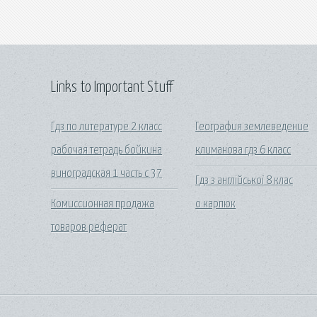
Links to Important Stuff
Гдз по литературе 2 класс
География землеведение
рабочая тетрадь бойкина
климанова гдз 6 класс
виноградская 1 часть с 37
Гдз з англійської 8 клас
Комиссионная продажа
о.карпюк
товаров реферат