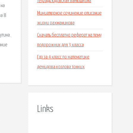
тетрадь юдовская ванюшкина
 на
Миниатюрное сочинение описание
а 8
жизни рахманинова
Скачать бесплатно реферат на тему
утина.
подорожник для 3 класса
шние
Гдз за 4 класс по математике
демидова козлова тонких
Links