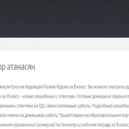
ор атанасян
насян Бутузов Кадомцев Позняк Юдина за 8 класс. Вы можете смотреть гд
и за 8 класс - новые решебники с ответами. Готовые домашние задания 
еренными ответами на ГДЗ, самостоятельные работы. Подробный решебни
онлайн ответы на домашнюю работу. Приветствуем на образовательном пор
шением упражнений (номеров) по Геометрии рабочая тетрадь за 8 класс