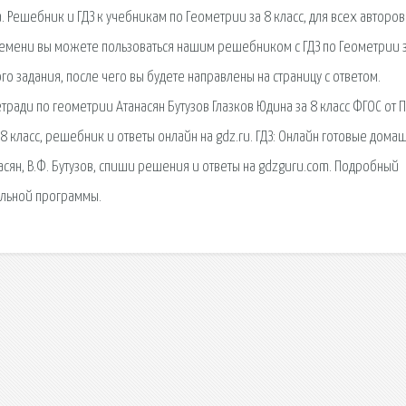
дина. Решебник и ГДЗ к учебникам по Геометрии за 8 класс, для всех авторов
емени вы можете пользоваться нашим решебником с ГДЗ по Геометрии з
го задания, после чего вы будете направлены на страницу с ответом.
ради по геометрии Атанасян Бутузов Глазков Юдина за 8 класс ФГОС от П
8 класс, решебник и ответы онлайн на gdz.ru. ГДЗ: Онлайн готовые дома
насян, В.Ф. Бутузов, спиши решения и ответы на gdzguru.com. Подробный
ольной программы.