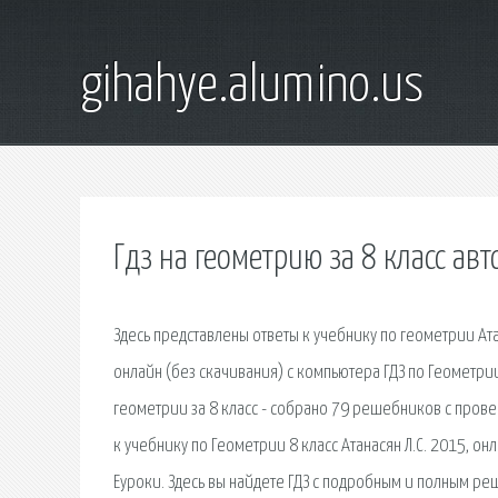
gihahye.alumino.us
Гдз на геометрию за 8 класс авт
Здесь представлены ответы к учебнику по геометрии Ата
онлайн (без скачивания) с компьютера ГДЗ по Геометри
геометрии за 8 класс - собрано 79 решебников с пров
к учебнику по Геометрии 8 класс Атанасян Л.С. 2015, 
Еуроки. Здесь вы найдете ГДЗ с подробным и полным ре