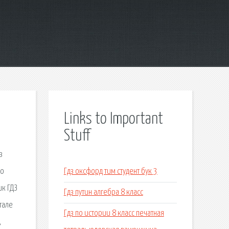
Links to Important
Stuff
з
по
Гдз оксфорд тим студент бук 3
к ГДЗ
Гдз путин алгебра 8 класс
тале
Гдз по истории 8 класс печатная
,