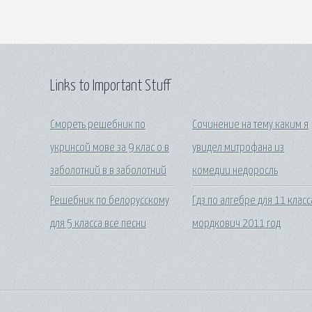
Links to Important Stuff
Смореть решебник по
Сочинение на тему каким я
укринсой мове за 9 клас о в
увидел митрофана из
заболотний в в заболотний
комедии недоросль
Решебник по белорусскому
Гдз по алгебре для 11 класс
для 5 класса все песни
мордкович 2011 год