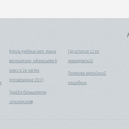
A
Купить учебник англ. языка
Гдз история 11 кл
верещагина- афанасьева 6
левандовский
класс в 2х частях
Полякова английский
просвещение 2013
а
решебник
Тукайга багышланган
сочинениеләр