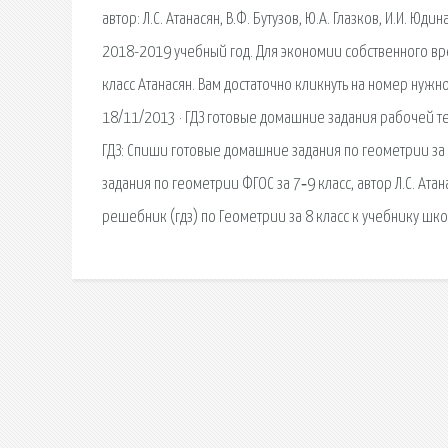
автор: Л.С. Атанасян, В.Ф. Бутузов, Ю.А. Глазков, И.И. Ю
2018-2019 учебный год. Для экономии собственного вр
класс Атанасян. Вам достаточно кликнуть на номер нужно
18/11/2013 · ГДЗ готовые домашние задания рабочей тет
ГДЗ: Спиши готовые домашние задания по геометрии за 
задания по геометрии ФГОС за 7‐9 класс, автор Л.С. Ата
решебник (гдз) по Геометрии за 8 класс к учебнику шк