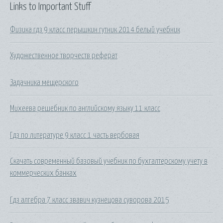
Links to Important Stuff
Физика гдз 9 класс перышкин гутник 2014 белый учебник
Художественное творчеств реферат
Задачника мещерского
Михеева решебник по английскому языку 11 класс
Гдз по литературе 9 класс 1 часть вербовая
Скачать современный базовый учебник по бухгалтерскому учету в
коммерческих банках
Гдз алгебра 7 класс звавич кузнецова суворова 2015