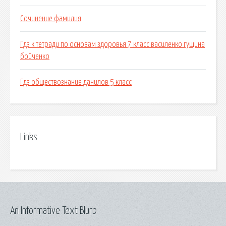
Сочинение фамилия
Гдз к тетради по основам здоровья 7 класс василенко гущина
бойченко
Гдз обществознание данилов 5 класс
Links
An Informative Text Blurb