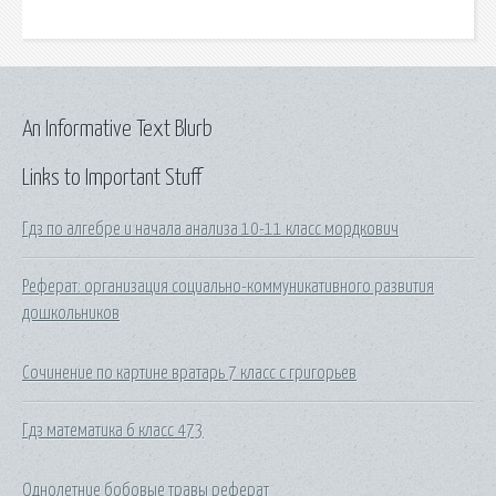
An Informative Text Blurb
Links to Important Stuff
Гдз по алгебре и начала анализа 10-11 класс мордкович
Реферат: организация социально-коммуникативного развития
дошкольников
Сочинение по картине вратарь 7 класс с григорьев
Гдз математика 6 класс 473
Однолетние бобовые травы реферат