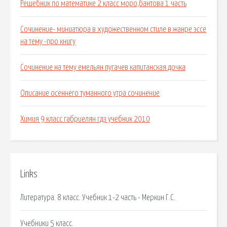
Решебник по математике 2 класс моро,бантова 1 часть
Сочинение- миниатюра в художественном стиле в жанре эссе
на тему -про книгу
Сочинение на тему емельян пугачев капитанская дочка
Описание осеннего туманного утра сочинение
Химия 9 класс габриелян гдз учебник 2010
Links
Литература. 8 класс. Учебник 1-2 часть - Меркин Г.С.
Учебники 5 класс.