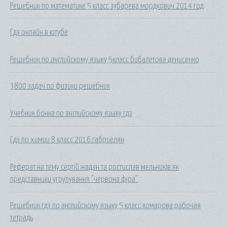
Решебник по математике 5 класс зубарева мордкович 2014 год
Гдз онлайн в ютубе
Решебник по английскому языку 5класс бибалетова денисенко
3800 задач по физики решебник
Учебник бонка по английскому языку гдз
Гдз по химии 8 класс 2016 габриелян
Реферат на тему сергій жадан та ростислав мельників як
представники угрупування "червона фіра"
Решебник гдз по английскому языку 5 класс комарова рабочая
тетрадь