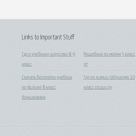
Links to Important Stuff
Гдз к учебнику искусство 8-9
Решебник по матем 5 класс
класс
рт
Скачать бесплатно учебник
Гдз по химии габриелян 10
по физике 8 класс
класс спиши ру
божинована