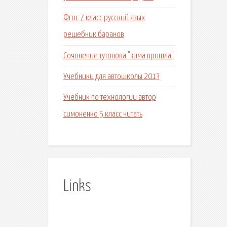
Фгос 7 класс русский язык
решебник баранов
Сочинение тутонова "зима пришла"
Учебники для автошколы 2013
Учебник по технологии автор
симоненко 5 класс читать
Links