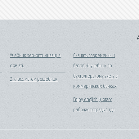
A
Учебник seo-оптимизация
Скачать современный
скачать
базовый учебник по
бухгалтерскому учету в
2 класс матем решебник
коммерческих банках
Enjoy english 9 класс
рабочая тетрадь 1 гдз