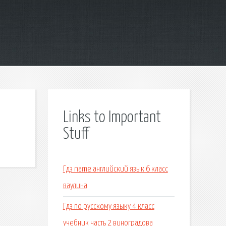
Links to Important
Stuff
Гдз name английский язык 6 класс
ваулина
Гдз по русскому языку 4 класс
учебник часть 2 виноградова